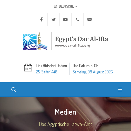
DEUTSCHE
Facebook
Twitter
Youtube
+20 2 25970400
ask@dar-alifta.org
Das Hidschri Datum
Das Datum n. Ch.
25. Safar 1448
Samstag, 08 August 2026
Medien
Das Ägyptische Fatwa-Amt