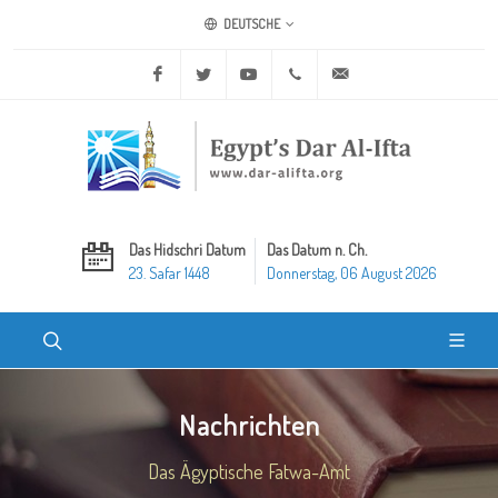
DEUTSCHE
Facebook
Twitter
Youtube
+20 2 25970400
ask@dar-alifta.org
Das Hidschri Datum
Das Datum n. Ch.
23. Safar 1448
Donnerstag, 06 August 2026
Nachrichten
Das Ägyptische Fatwa-Amt