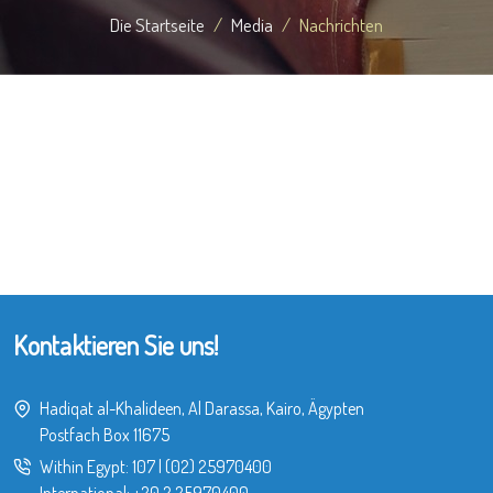
Die Startseite
Media
Nachrichten
Kontaktieren Sie uns!
Hadiqat al-Khalideen, Al Darassa, Kairo, Ägypten
Postfach Box 11675
Within Egypt:
107
|
(02) 25970400