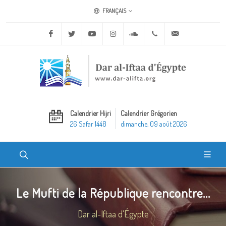
FRANÇAIS
Facebook
Twitter
Youtube
Instagram
Soundcloud
+20 2 25970400
ask@dar-alifta.o
Calendrier Hijri
Calendrier Grégorien
26 Safar 1448
dimanche, 09 août 2026
Le Mufti de la République rencontre...
Dar al-Iftaa d'Égypte