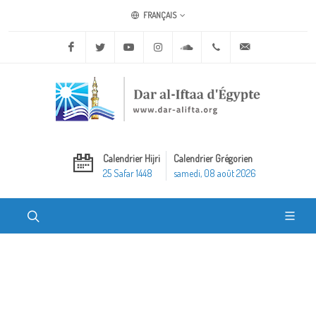
FRANÇAIS
Facebook
Twitter
Youtube
Instagram
Soundcloud
+20 2 25970400
ask@dar-alifta.o
Calendrier Hijri
Calendrier Grégorien
25 Safar 1448
samedi, 08 août 2026