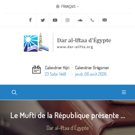
FRANÇAIS
Facebook
Twitter
Youtube
Instagram
Soundcloud
+20 2 25970400
ask@dar-alifta.o
Calendrier Hijri
Calendrier Grégorien
23 Safar 1448
jeudi, 06 août 2026
Le Mufti de la République présente ...
Dar al-Iftaa d'Égypte