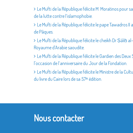
Le Mufti de la République félicite M. Moratinos pour 
de la lutte contre l’islamophobie.
Le Mufti de la République félicite le pape Tawadros II 
de Pâques.
Le Mufti de la République félicite le cheikh Dr Ṣāliḥ
Royaume d’Arabie saoudite.
Le Mufti de la République félicite le Gardien des Deux 
l'occasion de l’anniversaire du Jour de la Fondation.
Le Mufti de la République félicite le Ministre de la Cu
du livre du Caire lors de sa 57ᵉ édition.
Nous contacter