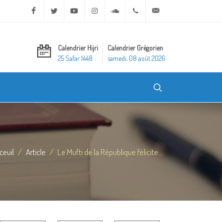
Facebook
Twitter
Youtube
Instagram
Soundcloud
+20 2 25970400
ask@dar-alifta.org
Calendrier Hijri
Calendrier Grégorien
25 Safar 1448
samedi, 08 août 2026
ceuil
Article
Le Mufti de la République félicite ...