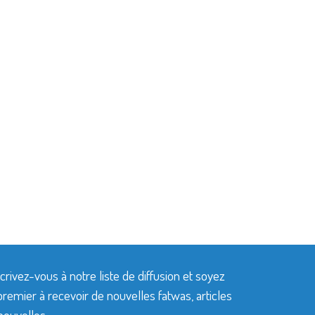
crivez-vous à notre liste de diffusion et soyez
premier à recevoir de nouvelles fatwas, articles
nouvelles.