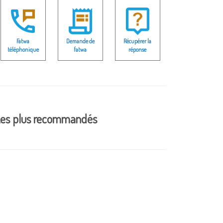
Fatwa
Demande de
Récupérer la
téléphonique
fatwa
réponse
es plus recommandés