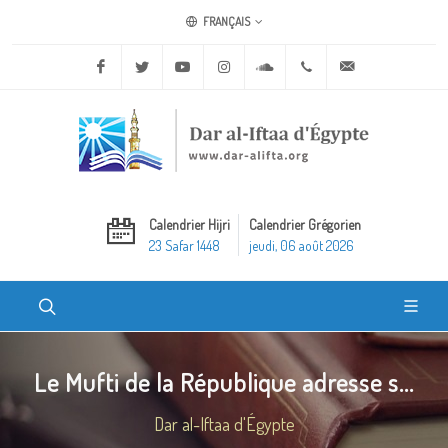
FRANÇAIS
Facebook
Twitter
Youtube
Instagram
Soundcloud
+20 2 25970400
ask@dar-alifta.o
Calendrier Hijri
Calendrier Grégorien
23 Safar 1448
jeudi, 06 août 2026
Le Mufti de la République adresse s...
Dar al-Iftaa d'Égypte