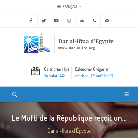
FRANÇAIS
Facebook
Twitter
Youtube
Instagram
Soundcloud
+20 2 25970400
ask@dar-alifta.o
Calendrier Hijri
Calendrier Grégorien
24 Safar 1448
vendredi, 07 août 2026
Le Mufti de la République reçoit un...
Dar al-Iftaa d'Égypte