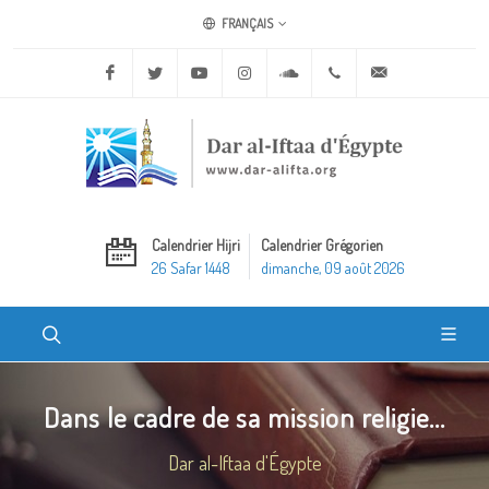
FRANÇAIS
Facebook
Twitter
Youtube
Instagram
Soundcloud
+20 2 25970400
ask@dar-alifta.o
Calendrier Hijri
Calendrier Grégorien
26 Safar 1448
dimanche, 09 août 2026
Dans le cadre de sa mission religie...
Dar al-Iftaa d'Égypte