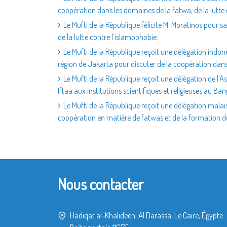
coopération dans les domaines de la fatwa, de la lutte 
Le Mufti de la République félicite M. Moratinos pour 
de la lutte contre l’islamophobie.
Le Mufti de la République reçoit une délégation indo
région de Jakarta pour discuter de la coopération dans
Le Mufti de la République reçoit une délégation de l’A
Iftaa aux institutions scientifiques et religieuses au Ba
Le Mufti de la République reçoit une délégation mala
coopération en matière de fatwas et de la formation d
Nous contacter
Hadiqat al-Khalideen, Al Darassa, Le Caire, Égypte