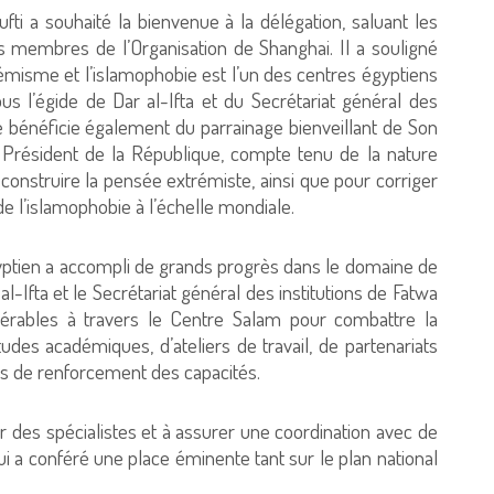
ti a souhaité la bienvenue à la délégation, saluant les
ays membres de l’Organisation de Shanghai. Il a souligné
émisme et l’islamophobie est l’un des centres égyptiens
us l’égide de Dar al-Ifta et du Secrétariat général des
e bénéficie également du parrainage bienveillant de Son
, Président de la République, compte tenu de la nature
construire la pensée extrémiste, ainsi que pour corriger
e l’islamophobie à l’échelle mondiale.
gyptien a accompli de grands progrès dans le domaine de
al-Ifta et le Secrétariat général des institutions de Fatwa
dérables à travers le Centre Salam pour combattre la
des académiques, d’ateliers de travail, de partenariats
s de renforcement des capacités.
r des spécialistes et à assurer une coordination avec de
lui a conféré une place éminente tant sur le plan national