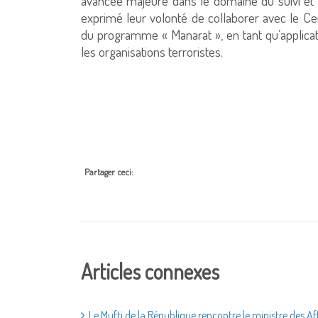
avancée majeure dans le domaine du suivi et de
exprimé leur volonté de collaborer avec le Cen
du programme « Manarat », en tant qu’applicati
les organisations terroristes.
Partager ceci:
Articles connexes
Le Mufti de la République rencontre le ministre des Af