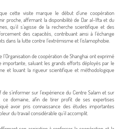
que cette visite marque le début d’une coopération
r proche, affirmant la disponibilité de Dar al-Ifta et du
s, qu’il s’agisse de la recherche scientifique et des
orcement des capacités, contribuant ainsi à l’échange
ints dans la lutte contre l’extrémisme et l’islamophobie.
e l’Organisation de coopération de Shanghai ont exprimé
re importante, saluant les grands efforts déployés par le
me et louant la rigueur scientifique et méthodologique
ctif de s’informer sur l’expérience du Centre Salam et sur
s ce domaine, afin de tirer profit de ses expertises
diqué avoir pris connaissance des études importantes
leur du travail considérable qu’il accomplit.
ffirmant son aspiration à renforcer la coopération et la