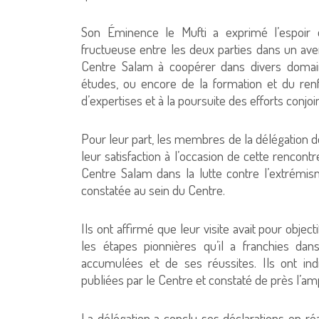
Son Éminence le Mufti a exprimé l’espoir 
fructueuse entre les deux parties dans un aveni
Centre Salam à coopérer dans divers domaine
études, ou encore de la formation et du renf
d’expertises et à la poursuite des efforts conjo
Pour leur part, les membres de la délégation d
leur satisfaction à l’occasion de cette rencont
Centre Salam dans la lutte contre l’extrémis
constatée au sein du Centre.
Ils ont affirmé que leur visite avait pour obje
les étapes pionnières qu’il a franchies dan
accumulées et de ses réussites. Ils ont in
publiées par le Centre et constaté de près l’amp
La délégation a conclu ses déclarations en réa