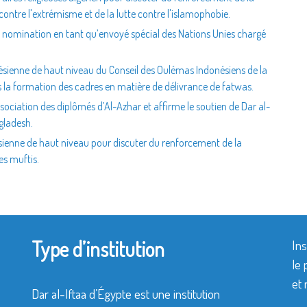
contre l'extrémisme et de la lutte contre l'islamophobie.
sa nomination en tant qu’envoyé spécial des Nations Unies chargé
nésienne de haut niveau du Conseil des Oulémas Indonésiens de la
 la formation des cadres en matière de délivrance de fatwas.
ssociation des diplômés d’Al-Azhar et affirme le soutien de Dar al-
ngladesh.
isienne de haut niveau pour discuter du renforcement de la
es muftis.
Type d’institution
Ins
le 
et 
Dar al-Iftaa d’Égypte est une institution