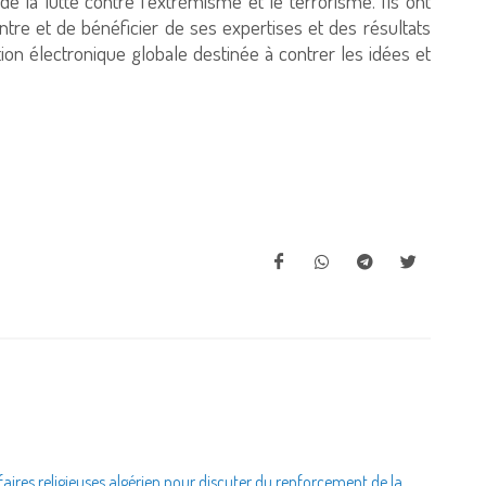
 la lutte contre l’extrémisme et le terrorisme. Ils ont
tre et de bénéficier de ses expertises et des résultats
on électronique globale destinée à contrer les idées et
faires religieuses algérien pour discuter du renforcement de la