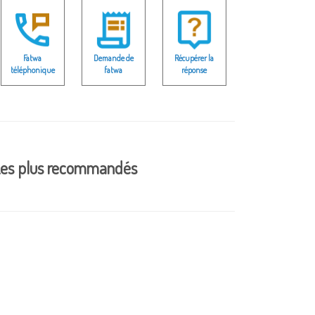
Fatwa
Demande de
Récupérer la
téléphonique
fatwa
réponse
es plus recommandés