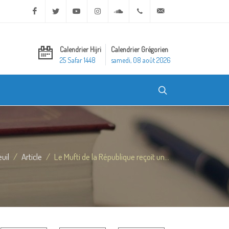
Facebook
Twitter
Youtube
Instagram
Soundcloud
+20 2 25970400
ask@dar-alifta.org
Calendrier Hijri
Calendrier Grégorien
25 Safar 1448
samedi, 08 août 2026
uil
Article
Le Mufti de la République reçoit un...