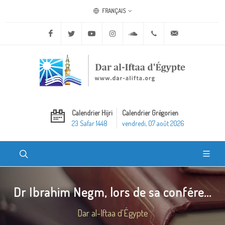
FRANÇAIS
Facebook
Twitter
Youtube
Instagram
Soundcloud
+20 2 25970400
ask@dar-alifta.o
Calendrier Hijri
Calendrier Grégorien
23 Safar 1448
vendredi, 07 août 2026
Dr Ibrahim Negm, lors de sa confére...
Dar al-Iftaa d'Égypte