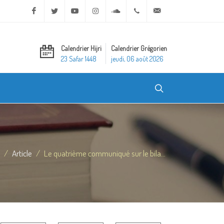
Facebook
Twitter
Youtube
Instagram
Soundcloud
+20 2 25970400
ask@dar-alifta.org
Calendrier Hijri
Calendrier Grégorien
23 Safar 1448
jeudi, 06 août 2026
Article
Le quatrième communiqué sur le bila...