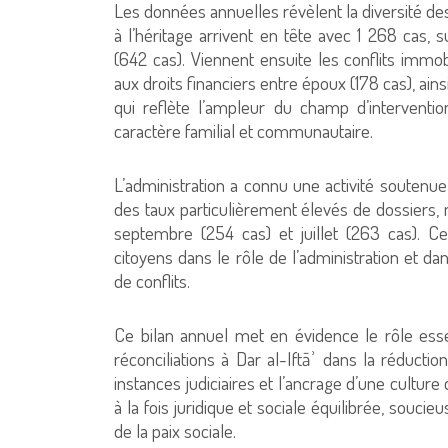
Les données annuelles révèlent la diversité des 
à l’héritage arrivent en tête avec 1 268 cas, s
(642 cas). Viennent ensuite les conflits immobil
aux droits financiers entre époux (178 cas), ain
qui reflète l’ampleur du champ d’interventio
caractère familial et communautaire.
L’administration a connu une activité soutenue
des taux particulièrement élevés de dossiers,
septembre (254 cas) et juillet (263 cas). C
citoyens dans le rôle de l’administration et da
de conflits.
Ce bilan annuel met en évidence le rôle essent
réconciliations à Dar al-Iftāʾ dans la réductio
instances judiciaires et l’ancrage d’une culture
à la fois juridique et sociale équilibrée, soucie
de la paix sociale.