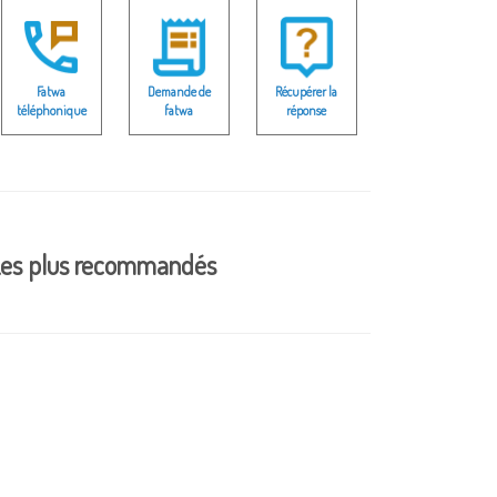
Fatwa
Demande de
Récupérer la
téléphonique
fatwa
réponse
es plus recommandés