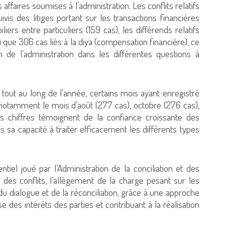
affaires soumises à l’administration. Les conflits relatifs
uivis des litiges portant sur les transactions financières
iers entre particuliers (159 cas), les différends relatifs
si que 306 cas liés à la diya (compensation financière), ce
n de l’administration dans les différentes questions à
 tout au long de l’année, certains mois ayant enregistré
 notamment le mois d’août (277 cas), octobre (276 cas),
es chiffres témoignent de la confiance croissante des
ns sa capacité à traiter efficacement les différents types
iel joué par l’Administration de la conciliation et des
n des conflits, l’allègement de la charge pesant sur les
 du dialogue et de la réconciliation, grâce à une approche
use des intérêts des parties et contribuant à la réalisation