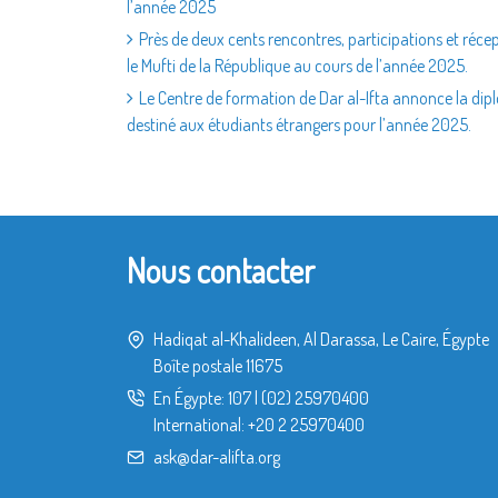
l’année 2025
Près de deux cents rencontres, participations et réce
le Mufti de la République au cours de l’année 2025.
Le Centre de formation de Dar al-Ifta annonce la 
destiné aux étudiants étrangers pour l’année 2025.
Nous contacter
Hadiqat al-Khalideen, Al Darassa, Le Caire, Égypte
Boîte postale 11675
En Égypte:
107
|
(02) 25970400
International:
+20 2 25970400
ask@dar-alifta.org