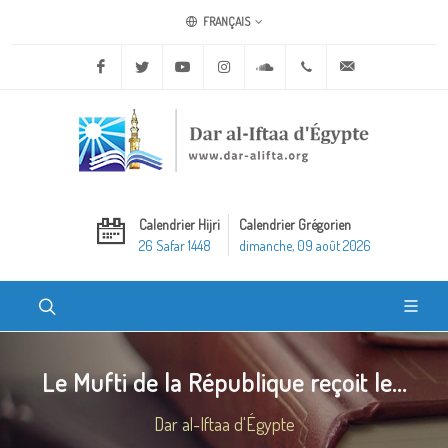
FRANÇAIS
Facebook
Twitter
Youtube
Instagram
Soundcloud
+20 2 25970400
ask@dar-alifta.o
Calendrier Hijri
Calendrier Grégorien
26 Safar 1448
dimanche, 09 août 2026
Le Mufti de la République reçoit le...
Dar al-Iftaa d'Égypte