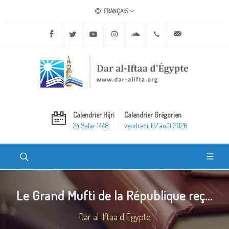
FRANÇAIS
Facebook
Twitter
Youtube
Instagram
Soundcloud
+20 2 25970400
ask@dar-alifta.o
Calendrier Hijri
Calendrier Grégorien
24 Safar 1448
vendredi, 07 août 2026
Le Grand Mufti de la République reç...
Dar al-Iftaa d'Égypte