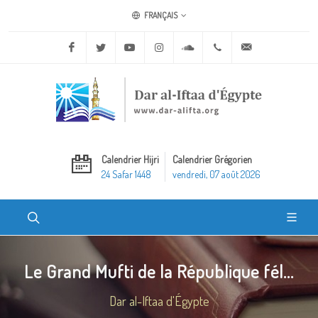
FRANÇAIS
Facebook
Twitter
Youtube
Instagram
Soundcloud
+20 2 25970400
ask@dar-alifta.o
Calendrier Hijri
Calendrier Grégorien
24 Safar 1448
vendredi, 07 août 2026
Le Grand Mufti de la République fél...
Dar al-Iftaa d'Égypte