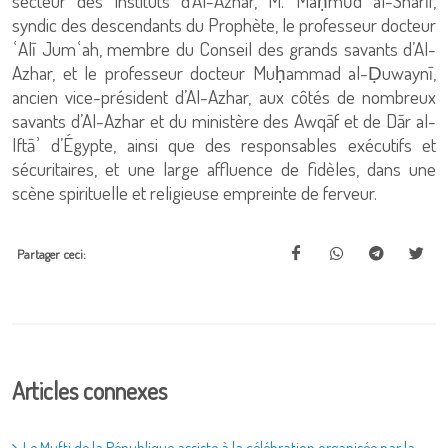
secteur des instituts d’Al-Azhar, M. Maḥmūd al-Sharīf,
syndic des descendants du Prophète, le professeur docteur
ʿAlī Jumʿah, membre du Conseil des grands savants d’Al-
Azhar, et le professeur docteur Muḥammad al-Ḍuwaynī,
ancien vice-président d’Al-Azhar, aux côtés de nombreux
savants d’Al-Azhar et du ministère des Awqāf et de Dār al-
Iftāʾ d’Égypte, ainsi que des responsables exécutifs et
sécuritaires, et une large affluence de fidèles, dans une
scène spirituelle et religieuse empreinte de ferveur.
Partager ceci:
Articles connexes
Le Mufti de la République assiste à la célébration organisée par la