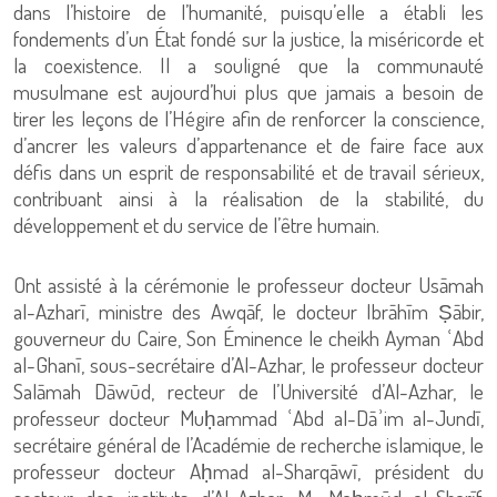
dans l’histoire de l’humanité, puisqu’elle a établi les
fondements d’un État fondé sur la justice, la miséricorde et
la coexistence. Il a souligné que la communauté
musulmane est aujourd’hui plus que jamais a besoin de
tirer les leçons de l’Hégire afin de renforcer la conscience,
d’ancrer les valeurs d’appartenance et de faire face aux
défis dans un esprit de responsabilité et de travail sérieux,
contribuant ainsi à la réalisation de la stabilité, du
développement et du service de l’être humain.
Ont assisté à la cérémonie le professeur docteur Usāmah
al-Azharī, ministre des Awqāf, le docteur Ibrāhīm Ṣābir,
gouverneur du Caire, Son Éminence le cheikh Ayman ʿAbd
al-Ghanī, sous-secrétaire d’Al-Azhar, le professeur docteur
Salāmah Dāwūd, recteur de l’Université d’Al-Azhar, le
professeur docteur Muḥammad ʿAbd al-Dāʾim al-Jundī,
secrétaire général de l’Académie de recherche islamique, le
professeur docteur Aḥmad al-Sharqāwī, président du