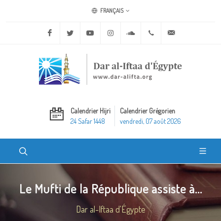
FRANÇAIS
Facebook
Twitter
Youtube
Instagram
Soundcloud
+20 2 25970400
ask@dar-alifta.o
Calendrier Hijri
Calendrier Grégorien
24 Safar 1448
vendredi, 07 août 2026
Le Mufti de la République assiste à...
Dar al-Iftaa d'Égypte