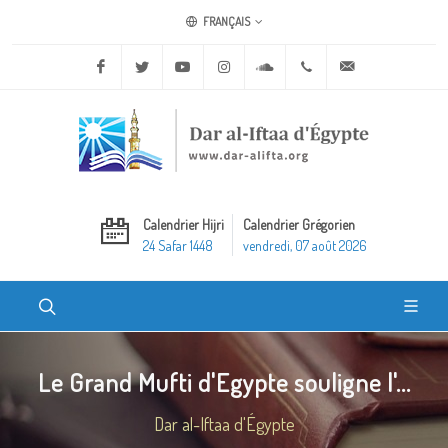
FRANÇAIS
Facebook
Twitter
Youtube
Instagram
Soundcloud
+20 2 25970400
ask@dar-alifta.o
Calendrier Hijri
Calendrier Grégorien
24 Safar 1448
vendredi, 07 août 2026
Le Grand Mufti d'Egypte souligne l'...
Dar al-Iftaa d'Égypte