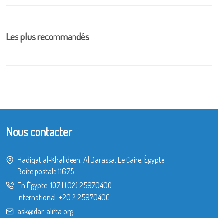
Les plus recommandés
Nous contacter
Hadiqat al-Khalideen, Al Darassa, Le Caire, Égypte
Boîte postale 11675
En Égypte:
107
|
(02) 25970400
International:
+20 2 25970400
ask@dar-alifta.org