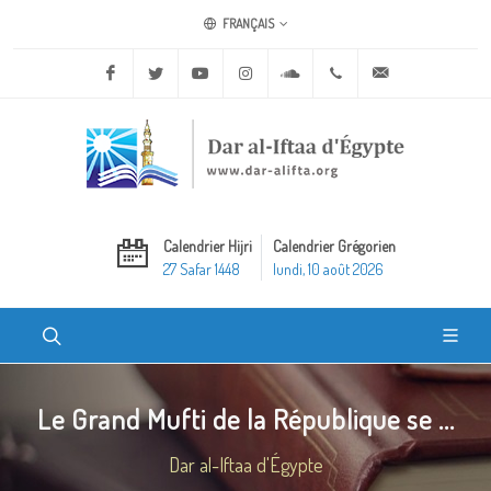
FRANÇAIS
Facebook
Twitter
Youtube
Instagram
Soundcloud
+20 2 25970400
ask@dar-alifta.o
Calendrier Hijri
Calendrier Grégorien
27 Safar 1448
lundi, 10 août 2026
Le Grand Mufti de la République se ...
Dar al-Iftaa d'Égypte