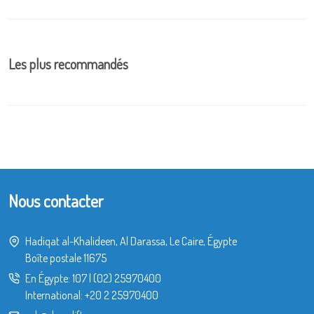
Les plus recommandés
Nous contacter
Hadiqat al-Khalideen, Al Darassa, Le Caire, Égypte
Boîte postale 11675
En Égypte:
107
|
(02) 25970400
International:
+20 2 25970400