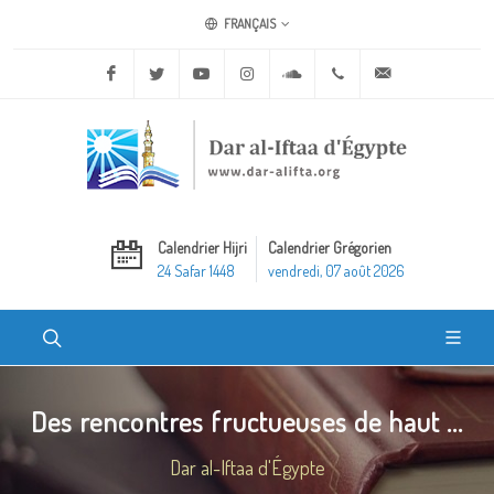
FRANÇAIS
Facebook
Twitter
Youtube
Instagram
Soundcloud
+20 2 25970400
ask@dar-alifta.o
Calendrier Hijri
Calendrier Grégorien
24 Safar 1448
vendredi, 07 août 2026
Des rencontres fructueuses de haut ...
Dar al-Iftaa d'Égypte