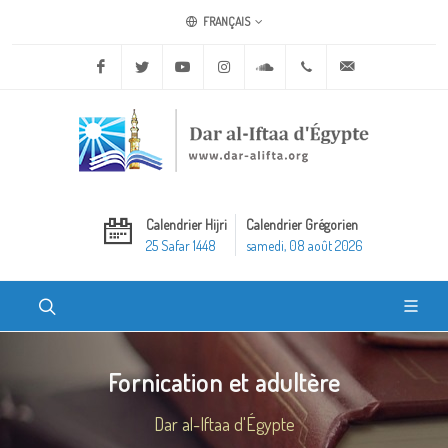
FRANÇAIS
Facebook
Twitter
Youtube
Instagram
Soundcloud
+20 2 25970400
ask@dar-alifta.o
Calendrier Hijri
Calendrier Grégorien
25 Safar 1448
samedi, 08 août 2026
Fornication et adultère
Dar al-Iftaa d'Égypte