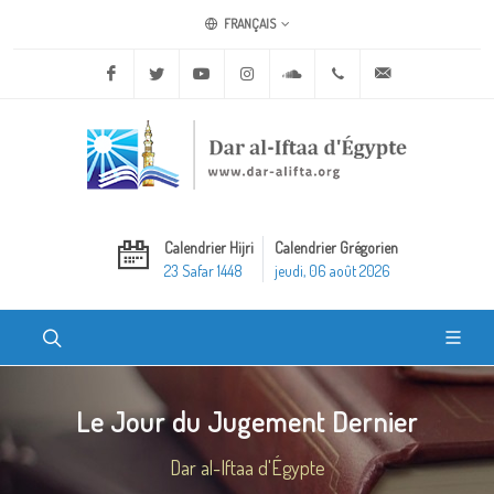
FRANÇAIS
Facebook
Twitter
Youtube
Instagram
Soundcloud
+20 2 25970400
ask@dar-alifta.o
Calendrier Hijri
Calendrier Grégorien
23 Safar 1448
jeudi, 06 août 2026
Le Jour du Jugement Dernier
Dar al-Iftaa d'Égypte