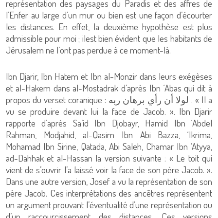
représentation des paysages du Paradis et des affres de
l’Enfer au large d’un mur ou bien est une façon d’écourter
les distances. En effet, la deuxième hypothèse est plus
admissible pour moi ; ilest bien évident que les habitants de
Jérusalem ne l’ont pas perdue à ce moment-là.
Ibn Djarir, Ibn Hatem et Ibn al-Monzir dans leurs exégèses
et al-Hakem dans al-Mostadrak d’après Ibn ‘Abas qui dit à
propos du verset coranique : لولا أن رأي برهان ربه . « Il a
vu se produire devant lui la face de Jacob. ». Ibn Djarir
rapporte d’après Sa’id Ibn Djobayr, Hamid Ibn ‘Abdel
Rahman, Modjahid, al-Qasim Ibn Abi Bazza, ‘Ikrima,
Mohamad Ibn Sirine, Qatada, Abi Saleh, Chamar Ibn ‘Atyya,
ad-Dahhak et al-Hassan la version suivante : « Le toit qui
vient de s’ouvrir l’a laissé voir la face de son père Jacob. ».
Dans une autre version, Josef a vu la représentation de son
père Jacob. Ces interprétations des ancêtres représentent
un argument prouvant l’éventualité d’une représentation ou
d’un raccourcissement des distances. Ces versions