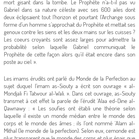
mort gisant dans la tombe. Le Prophète n’a-t-il pas vu
Gabriel dans sa nature céleste avec ses 600 ailes dont
deux éclipsaient tout l’horizon et pourtant l’Archange sous
forme d’un homme s’approchait du Prophète et mettait ses
genoux contre les siens et les deux mains sur les cuisses ?
Les coeurs croyants sont assez larges pour admettre la
probabilité selon laquelle Gabriel communiquait le
Prophète de cette façon alors qu’il était encore dans son
poste au ciel. ».
Les imams érudits ont parlé du Monde de la Perfection au
sujet duquel l’imam as-Siouty a écrit son ouvrage « al-
Mondjali Fi Tatwour al-Wali. ». Dans cet ouvrage, as-Siouty
transmet à cet effet la parole de l’érudit ‘Alaa ed-Dine al-
Qawnawy : « Les soufies ont établi une théorie selon
laquelle il existe un monde médian entre le monde des
corps et le monde des âmes ; ils l’ont nommé ‘Alam al-
Mithal (le monde de la perfection). Selon eux, cemonde est
plus transparent que le monde des corps et plus épais que