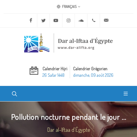
FRANÇAIS
Facebook
Twitter
Youtube
Instagram
Soundcloud
+20 2 25970400
ask@dar-alifta.o
Calendrier Hijri
Calendrier Grégorien
26 Safar 1448
dimanche, 09 août 2026
Pollution nocturne pendant le jour ...
Dar al-Iftaa d'Égypte