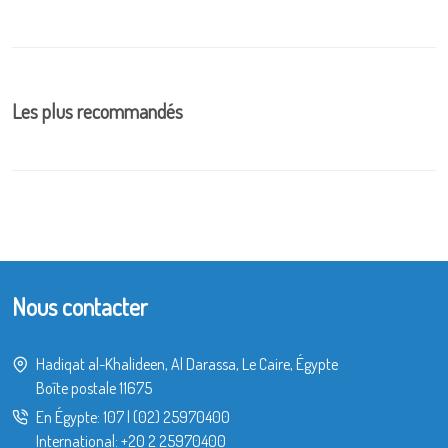
Les plus recommandés
Nous contacter
Hadiqat al-Khalideen, Al Darassa, Le Caire, Égypte
Boîte postale 11675
En Égypte:
107
|
(02) 25970400
International:
+20 2 25970400