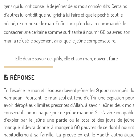
gens qui lui ont conseillé de jeûner deux mois consécutifs. Certains
d’autres lui ont dit que nul grief à lui faire et que le péché, tout le
péché, retombe sur le mari. Enfin, lorsqu’on lui a recommandé de
consacrer une certaine somme suffisante à nourrir 60 pauvres, son
mari a refusé le payement ainsi que le jeûne compensatoire.
Elle désire savoir ce qu’ils, elle et son mari, doivent faire.
RÉPONSE
En l’espèce, le mari et l’épouse doivent jeûner les 9 jours manqués du
Ramadan. Pourtant, le mari seul est tenu d’offrir une expiation pour
avoir dérogé aux limites prescrites d’Allah, à savoir jeûner deux mois
consécutifs pour chaque jour de jeûne manqué. S’il s’avère incapable
d’expier par le jeûne une partie ou la totalité des jours de jeûne
manqué, il devra donner à manger à 60 pauvres de ce dont il nourrit
habituellement sa famille. La preuve en est le Hadith authentique