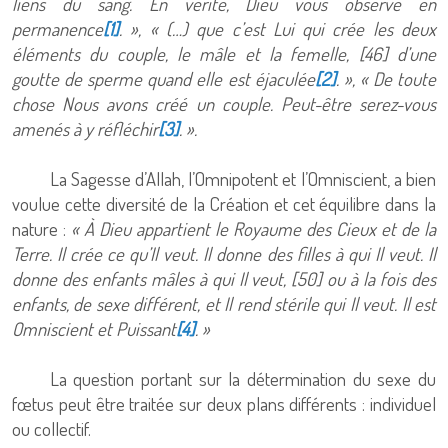
liens du sang. En vérité, Dieu vous observe en
permanence
[1]
. », « (…) que c’est Lui qui crée les deux
éléments du couple, le mâle et la femelle, [46] d’une
goutte de sperme quand elle est éjaculée
[2]
. », « De toute
chose Nous avons créé un couple. Peut-être serez-vous
amenés à y réfléchir
[3]
. ».
La Sagesse d’Allah, l’Omnipotent et l’Omniscient, a bien
voulue cette diversité de la Création et cet équilibre dans la
nature :
« À Dieu appartient le Royaume des Cieux et de la
Terre. Il crée ce qu’Il veut. Il donne des filles à qui Il veut. Il
donne des enfants mâles à qui Il veut, [50] ou à la fois des
enfants, de sexe différent, et Il rend stérile qui Il veut. Il est
Omniscient et Puissant
[4]
. »
La question portant sur la détermination du sexe du
fœtus peut être traitée sur deux plans différents : individuel
ou collectif.