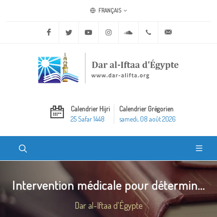
FRANÇAIS
Facebook
Twitter
Youtube
Instagram
Soundcloud
+20 2 25970400
ask@dar-alifta.o
Calendrier Hijri
Calendrier Grégorien
25 Safar 1448
samedi, 08 août 2026
Intervention médicale pour détermin...
Dar al-Iftaa d'Égypte