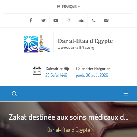
FRANÇAIS
Facebook
Twitter
Youtube
Instagram
Soundcloud
+20 2 25970400
ask@dar-alifta.o
Calendrier Hijri
Calendrier Grégorien
23 Safar 1448
jeudi, 06 août 2026
Zakat destinée aux soins médicaux d...
Dar al-Iftaa d'Égypte