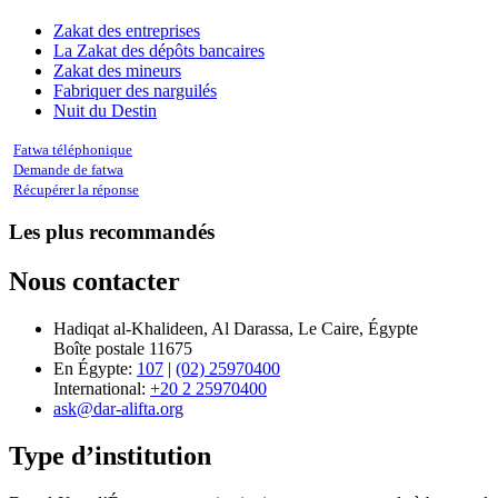
Zakat des entreprises
La Zakat des dépôts bancaires
Zakat des mineurs
Fabriquer des narguilés
Nuit du Destin
Fatwa téléphonique
Demande de fatwa
Récupérer la réponse
Les plus recommandés
Nous contacter
Hadiqat al-Khalideen, Al Darassa, Le Caire, Égypte
Boîte postale 11675
En Égypte:
107
|
(02) 25970400
International:
+20 2 25970400
ask@dar-alifta.org
Type d’institution