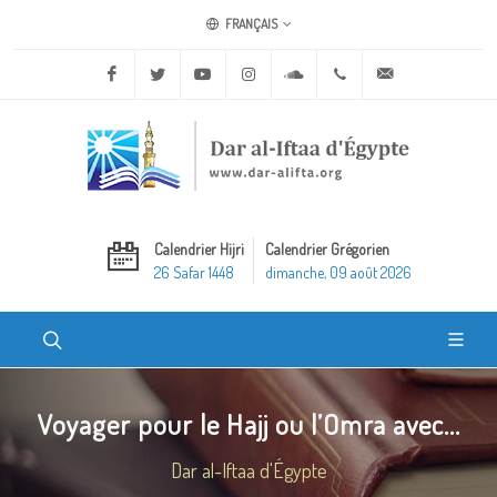
FRANÇAIS
Facebook
Twitter
Youtube
Instagram
Soundcloud
+20 2 25970400
ask@dar-alifta.o
Calendrier Hijri
Calendrier Grégorien
26 Safar 1448
dimanche, 09 août 2026
Voyager pour le Hajj ou l’Omra avec...
Dar al-Iftaa d'Égypte