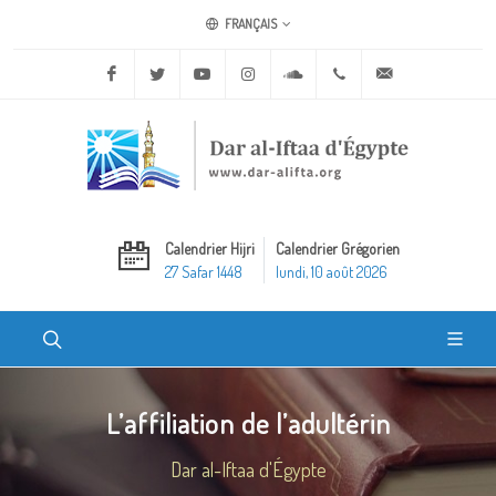
FRANÇAIS
Facebook
Twitter
Youtube
Instagram
Soundcloud
+20 2 25970400
ask@dar-alifta.o
Calendrier Hijri
Calendrier Grégorien
27 Safar 1448
lundi, 10 août 2026
L’affiliation de l’adultérin
Dar al-Iftaa d'Égypte