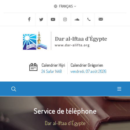
FRANÇAIS
Facebook
Twitter
Youtube
Instagram
Soundcloud
+20 2 25970400
ask@dar-alifta.o
Calendrier Hijri
Calendrier Grégorien
24 Safar 1448
vendredi, 07 août 2026
Service de téléphone
Dar al-Iftaa d'Égypte