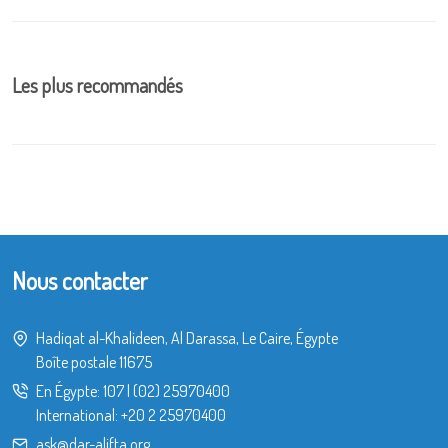
Les plus recommandés
Nous contacter
Hadiqat al-Khalideen, Al Darassa, Le Caire, Égypte
Boîte postale 11675
En Égypte:
107
|
(02) 25970400
International:
+20 2 25970400
ask@dar-alifta.org