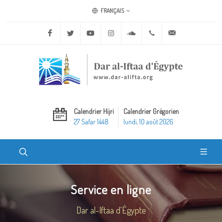
FRANÇAIS
Facebook
Twitter
Youtube
Instagram
Soundcloud
+20 2 25970400
ask@dar-alifta.o
Calendrier Hijri
Calendrier Grégorien
27 Safar 1448
lundi, 10 août 2026
Service en ligne
Dar al-Iftaa d'Égypte