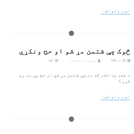
نور ولولئ....
څوک چې شتمن مړ شو او حج ونکړي
06 تله 1403
د فتوا دار الانشاء
null
د هغه چا حکم څه دی چې شتمن مړ شي او حج یې نه وي
کړی؟
نور ولولئ....