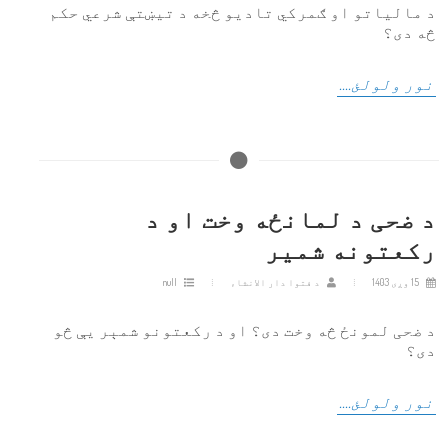
د مالیاتو او ګمرکي تادیو څخه د تیښتې شرعي حکم
څه دی؟
نور ولولئ....
د ضحی د لمانځه وخت او د
رکعتونه شمیر
15 وږی 1403
د فتوا دار الانشاء
null
د ضحی لمونځ څه وخت دی؟ او د رکعتونو شمېر یې څو
دی؟
نور ولولئ....