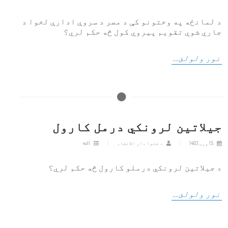
د لمانځه په وختونو کې د مصر د سروې ادارې لخوا د
جاري شوي تقویم پیروي کول څه حکم لري؟
نور ولولئ....
جیلاتین لرونکي درمل کارول
15 وږی 1403
د فتوا دار الانشاء
null
د جیلاتین لرونکي درملو کارول څه حکم لري؟
نور ولولئ....