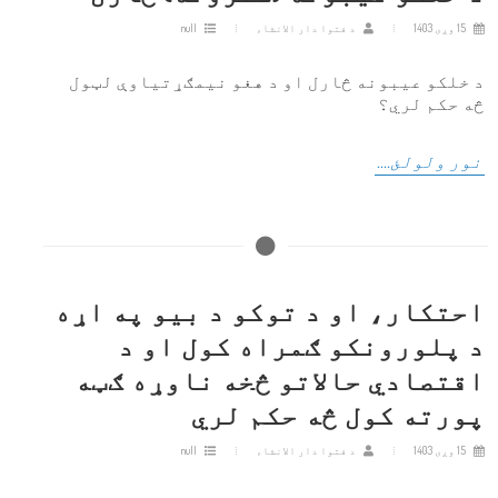
15 وږی 1403
د فتوا دار الانشاء
null
د خلکو عیبونه څارل او د هغو نیمګړتیاوې لټول
څه حکم لري؟
نور ولولئ....
احتکار، او د توکو د بيو په اړه
د پلورونکو ګمراه کول او د
اقتصادي حالاتو څخه ناوړه ګټه
پورته کول څه حکم لري
15 وږی 1403
د فتوا دار الانشاء
null