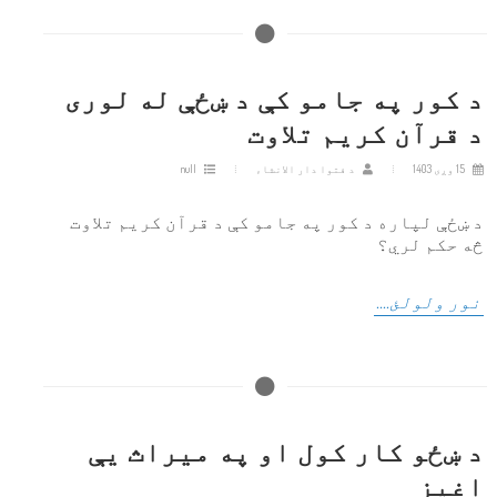
د کور په جامو کې د ښځې له لوری
د قرآن کریم تلاوت
15 وږی 1403
د فتوا دار الانشاء
null
د ښځې لپاره د کور په جامو کې د قرآن کریم تلاوت
څه حکم لري؟
نور ولولئ....
د ښځو کار کول او په میراث یې
اغیز