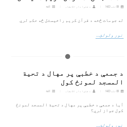
09 تله 1403
د فتوا دار الانشاء
null
له جومات څخه د قرآن کريم راخيستل څه حکم لري
نور ولولئ....
د جمعې د خطبې پر مهال د تحیة
المسجد لمونځ کول
09 تله 1403
د فتوا دار الانشاء
null
آیا د جمعې د خطبې پر مهال د تحیة المسجد لمونځ
کول جواز لري؟
نور ولولئ....