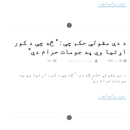
نور ولولئ....
د دې مقولې حکم چې : " څه چې د کور
اړتیا وي په جومات حرام دي"
06 تله 1403
د فتوا دار الانشاء
null
د دې مقولې حکم څه دی : " څه چې د کور اړتیا وي په
جومات حرام دي"
نور ولولئ....