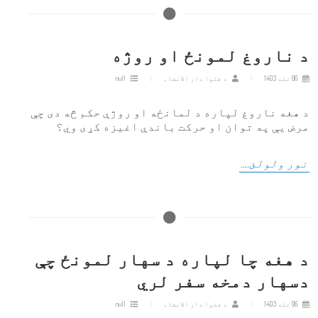
د ناروغ لمونځ او روژه
06 تله 1403
د فتوا دار الانشاء
null
د هغه ناروغ لپاره د لمانځه او روژې حکم څه دی چې
مرض یې په ​​توان او حرکت باندې اغيزه کړی وي؟
نور ولولئ....
د هغه چا لپاره د سهار لمونځ چې
دسهار دمخه سفر لري
06 تله 1403
د فتوا دار الانشاء
null