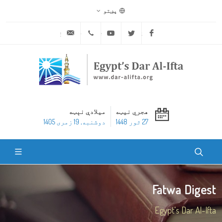
پښتو
ask@dar-alifta.org
+20 2 25970400
Youtube
Twitter
Facebook
هجري نیټه
میلادې نېټه
27 ثور 1448
دوشنبه, 19 زمری 1405
Fatwa Digest
Egypt's Dar Al-Ifta