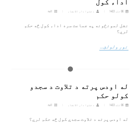
اداء کول
06 تله 1403
د فتوا دار الانشاء
null
نفل لمونځونه په جماعت سره اداء کول څه حکم
لري؟
نور ولولئ....
له اودس پرته د تلاوت د سجدو
کولو حکم
06 تله 1403
د فتوا دار الانشاء
null
له اودس پرته د تلاوت سجدې کول څه حکم لري؟