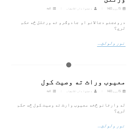
15 وږی 1403
د فتوا دار الانشاء
null
دروغجنو دجالانو او جادوګرو ته ورتلل څه حکم
لري؟
نور ولولئ....
معیوب وراث ته وصیت کول
15 وږی 1403
د فتوا دار الانشاء
null
له وارثانو څخه معیوب وارث ته وصیت کول څه حکم
لري؟
نور ولولئ....