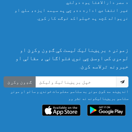
د مصر دارالافتا یوه دولتي
غیر انتفاعي اداره ده، چې په سیمه ایزه، ملي او
نړیواله کچه په خپلواکه توګه کار کوي.
زمونږ د بریښنالیک لیست کې ګډون وکړئ او
لومړی کس اوسئ چې نوي فتواګانې ، مقالې او
خبرونه ترلاسه کړئ.
ګډون وکړئ
اندیښنه مه کوئ مونږ به ستاسو معلومات خوندي و ساتو او مونږ
ستاسو بریښنالیکونه نه نشر وو