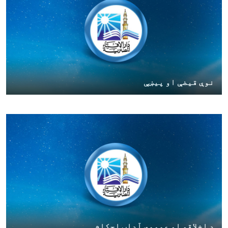
نوې قیضې او پیښې
د اخلاقو او عمومي آداب احکام