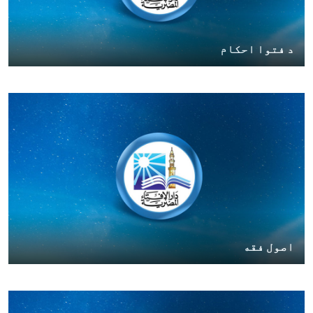
د فتوا احکام
اصول فقه