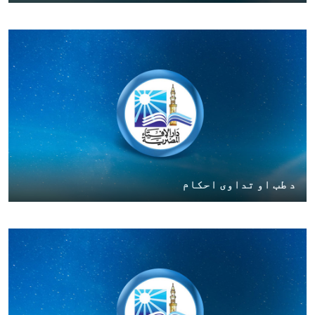
د طب او تداوی احکام