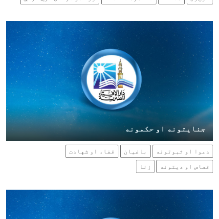
جنايتونه او حكمونه
دعوا او ثبوتونه
باغیان
قضاء او شهادت
قصاص او دیتونه
زنا