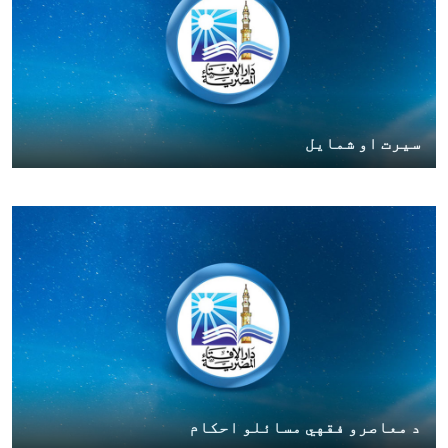
سیرت او شمایل
د معاصرو فقهي مسائلو احکام