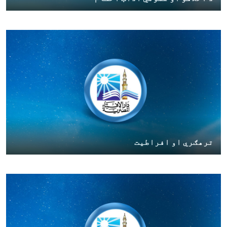
ترهګري او افراطیت