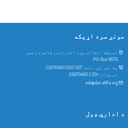
مونږ سره اړیکه
حدیقة الخالدین، الدراسه، قاهره، مصر
P.O. Box 11675
په مصر کې دننه:
107
|
(02) 25970400
نړیوال:
+20 2 25970400
ask@dar-alifta.org
د ادارې ډول