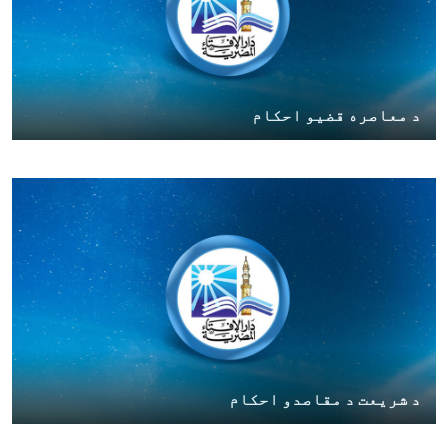
د معاصره قضیو احکام
د شریعت د مقاصدو احکام