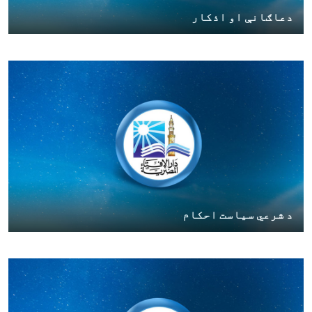
دعاګانې او اذکار
د شرعي سیاست احکام