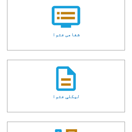
شفاهی فتوا
لیکلې فتوا