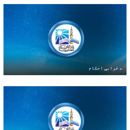
د حَرابې احکام