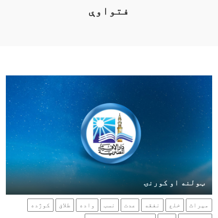
فتواوې
ټولنه او کورنۍ
میراث
خلع
نفقه
عدت
نسب
واده
طلاق
کوژده