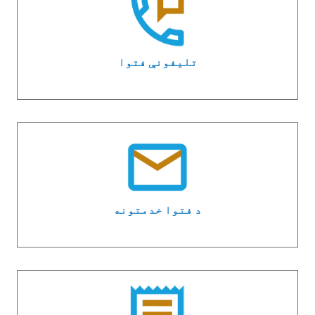
تلیفونې فتوا
د فتوا خدمتونه