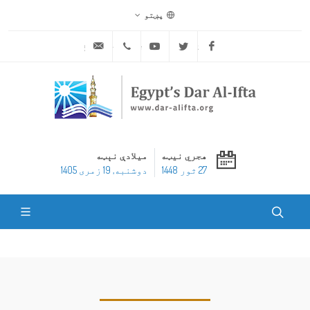
پښتو
ask@dar-alifta.org
+20 2 25970400
Youtube
Twitter
Facebook
هجري نیټه
میلادې نېټه
27 ثور 1448
دوشنبه, 19 زمری 1405