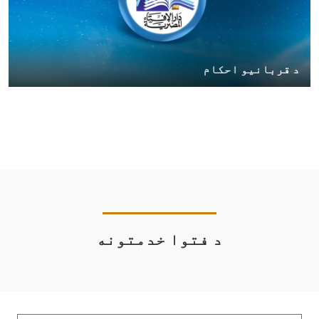
د قربانیو احکام
د فتوا خدمتونه