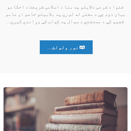
فتوا د شرعی دلایلو په بنا د اسلامی شریعت د احکامو
بیان دی، چې د مفتی له لوري په بلابیلو خاصو او عامو
قضېو کې د مستفتي د سوال په ځواب کې وړاندي کیږي....
نور ولولئ....