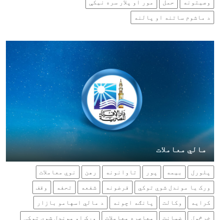
وصیتونه
حمل
مور او پلار سره نیکې
د ماشوم ساتنه او پالنه
مالي معاملات
پلورل
بیمه
پور
تاوانونه
رهن
نوي معاملات
ورک يا موندل شوي توکي
قرضونه
شفعه
تحفه
وقف
کرایه
وکالت
پانګه اچونه
د مالي اسهامو بازار
خرڅول
ضمانت
معاصره معاملات
ورک او موندل شوي توکې