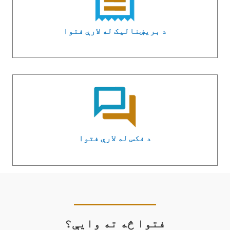
د بریښنالیک له لارې فتوا
د فکس له لارې فتوا
فتوا څه ته وایې؟