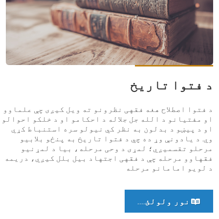
د فتوا تاریخ
د فتوا اصطلاح هغه فقهی نظرونو ته ویل کیږی چې علماوو
او مفتیانو د الله جل جلاله د احکامو او د خلکو احوالو
او د پیښو د بدلون به نظر کي نیولو سره استنباط کړي
وي. د یادونې وړ ده چي د فتوا تاریخ به پنځو بلابیو
مرحلو تقسمیږي؛ لمړی د وحی مرحله، بیا د لمړنیو
فقهاوو مرحله چې د فقهی اجتهاد بیل بلل کیږي، دریمه
د لویو امامانو مرحله
نور ولولئ....