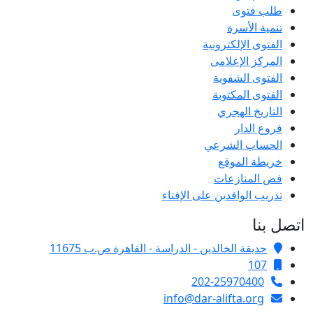
طلب فتوى
تنمية الأسرة
الفتوى الإلكترونية
المركز الإعلامى
الفتوى الشفوية
الفتوى المكتوبة
التاريخ الهجري
فروع الدار
الحساب الشرعي
خريطة الموقع
فض المنازعات
تدريب الوافدين على الإفتاء
اتصل بنا
حديقة الخالدين - الدراسة - القاهرة ص.ب 11675
107
202-25970400
info@dar-alifta.org