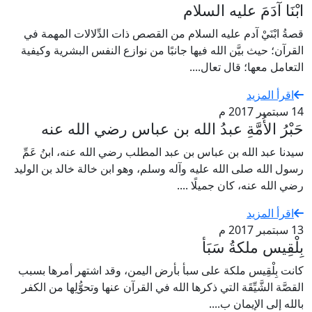
ابْنَا آدَمَ عليه السلام
قصةُ ابْنَيْ آدم عليه السلام من القصص ذات الدِّلالات المهمة في
القرآن؛ حيث بيَّن الله فيها جانبًا من نوازع النفس البشرية وكيفية
التعامل معها؛ قال تعال....
اقرأ المزيد
14 سبتمبر 2017 م
حَبْرُ الأُمَّةِ عبدُ الله بن عباس رضي الله عنه
سيدنا عبد الله بن عباس بن عبد المطلب رضي الله عنه، ابنُ عَمِّ
رسول الله صلى الله عليه وآله وسلم، وهو ابن خالة خالد بن الوليد
رضي الله عنه، كان جميلًا ....
اقرأ المزيد
13 سبتمبر 2017 م
بِلْقِيس ملكةُ سَبَأ
كانت بِلْقِيس ملكة على سبأ بأرض اليمن، وقد اشتهر أمرها بسبب
القصَّة الشَّيِّقَة التي ذكرها الله في القرآن عنها وتحوُّلِها من الكفر
بالله إلى الإيمان ب....