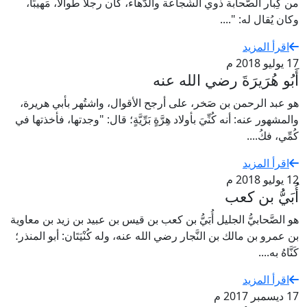
من كِبار الصَّحابة ذوي الشَّجاعة والدَّهاء، كان رجلًا طوالًا، مَهيبًا،
وكان يُقال له: "....
اقرأ المزيد
17 يوليو 2018 م
أَبُو هُرَيرَةَ رضي الله عنه
هو عبد الرحمن بن صَخر، على أرجح الأقوال، واشتُهر بأبي هريرة،
والمشهور عنه: أنه كُنِّيَ بأولاد هِرَّةٍ بَرِّيَّةٍ؛ قال: "وجدتها، فأخذتها في
كُمِّي، فكُ....
اقرأ المزيد
12 يوليو 2018 م
أُبَيُّ بن كعب
هو الصَّحابيُّ الجليل أُبَيُّ بن كعب بن قيس بن عبيد بن زيد بن معاوية
بن عمرو بن مالك بن النَّجار رضي الله عنه، وله كُنْيَتَان: أبو المنذر؛
كَنَّاهُ به....
اقرأ المزيد
17 ديسمبر 2017 م