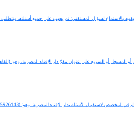
يقوم بالاستماع لسؤال المستفتي؛ ثم يجيب على جميع أسئلته. وتتطلب ح
 المسجل أو السريع على عنوان مقرِّ دار الإفتاء المصرية، وهو: (القاهر
استقبال الأسئلة بدار الإفتاء المصرية، وهو: (25926143). ثم يُعْ...