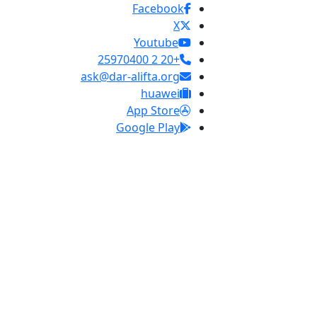
Facebook
X
Youtube
+20 2 25970400
ask@dar-alifta.org
huawei
App Store
Google Play