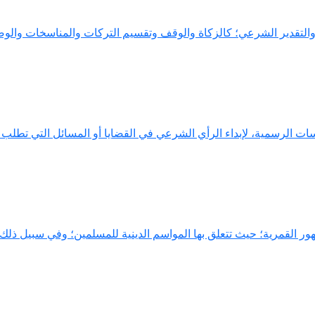
تقدير الشرعي؛ كالزكاة والوقف وتقسيم التركات والمناسخات والوصايا
سات الرسمية، لإبداء الرأي الشرعي في القضايا أو المسائل التي تطلب في
لشهور القمرية؛ حيث تتعلق بها المواسم الدينية للمسلمين؛ وفي سبيل ذلك 