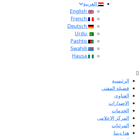
العربية
English
French
Deutsch
Urdu
Pashto
Swahili
Hausa
الرئيسية
فضيلة المفتى
الفتاوى
الإصدارات
الخدمات
المركز الإعلامى
المرئيات
هذا ديننا