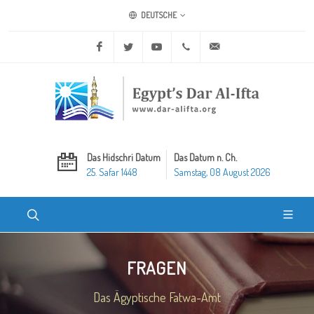
DEUTSCHE
Facebook
Twitter
Youtube
+20 2 25970400
ask@dar-alifta.org
Das Hidschri Datum
Das Datum n. Ch.
25. Safar 1448
Samstag, 08 August 2026
FRAGEN
Das Ägyptische Fatwa-Amt