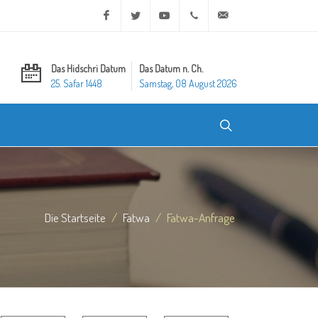
Facebook
Twitter
Youtube
+20 2 25970400
ask@dar-alifta.org
Das Hidschri Datum
Das Datum n. Ch.
25. Safar 1448
Samstag, 08 August 2026
Die Startseite
Fatwa
Fatwa-Anfrage