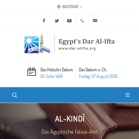
DEUTSCHE
Facebook
Twitter
Youtube
+20 2 25970400
ask@dar-alifta.org
Das Hidschri Datum
Das Datum n. Ch.
24. Safar 1448
Freitag, 07 August 2026
AL-KINDĪ
Das Ägyptische Fatwa-Amt