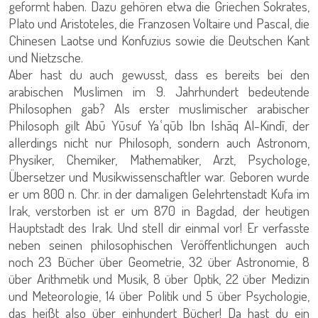
geformt haben. Dazu gehören etwa die Griechen Sokrates,
Plato und Aristoteles, die Franzosen Voltaire und Pascal, die
Chinesen Laotse und Konfuzius sowie die Deutschen Kant
und Nietzsche.
Aber hast du auch gewusst, dass es bereits bei den
arabischen Muslimen im 9. Jahrhundert bedeutende
Philosophen gab? Als erster muslimischer arabischer
Philosoph gilt Abū Yūsuf Yaʿqūb Ibn Ishāq Al-Kindī, der
allerdings nicht nur Philosoph, sondern auch Astronom,
Physiker, Chemiker, Mathematiker, Arzt, Psychologe,
Übersetzer und Musikwissenschaftler war. Geboren wurde
er um 800 n. Chr. in der damaligen Gelehrtenstadt Kufa im
Irak, verstorben ist er um 870 in Bagdad, der heutigen
Hauptstadt des Irak. Und stell dir einmal vor! Er verfasste
neben seinen philosophischen Veröffentlichungen auch
noch 23 Bücher über Geometrie, 32 über Astronomie, 8
über Arithmetik und Musik, 8 über Optik, 22 über Medizin
und Meteorologie, 14 über Politik und 5 über Psychologie,
das heißt also über einhundert Bücher! Da hast du ein