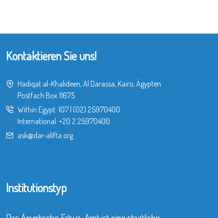
Kontaktieren Sie uns!
Hadiqat al-Khalideen, Al Darassa, Kairo, Ägypten
Postfach Box 11675
Within Egypt:
107
|
(02) 25970400
International:
+20 2 25970400
ask@dar-alifta.org
Institutionstyp
Das Ägyptische Fatwa-Amt ist eine staatliche,