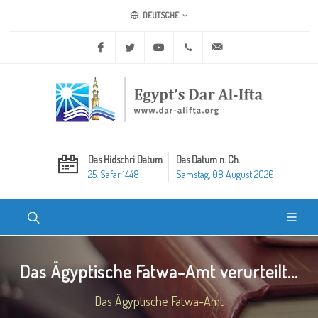
DEUTSCHE
Facebook
Twitter
Youtube
+20 2 25970400
ask@dar-alifta.org
Das Hidschri Datum
Das Datum n. Ch.
25. Safar 1448
Samstag, 08 August 2026
Das Ägyptische Fatwa-Amt verurteilt...
Das Ägyptische Fatwa-Amt