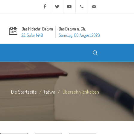
Facebook
Twitter
Youtube
+20 2 25970400
ask@dar-alifta.org
Das Hidschri Datum
Das Datum n. Ch.
25. Safar 1448
Samstag, 08 August 2026
Die Startseite
Fatwa
Übersehnlichkeiten