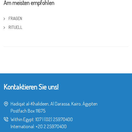
Am meisten empfohlen
FRAGEN
RITUELL
Kontaktieren Sie uns!
Hadiqat al-Khalideen, Al Darassa, Kairo, Ägypten
Postfach Box 11675
Within Egypt:
107
|
(02) 25970400
International:
+20 2 25970400