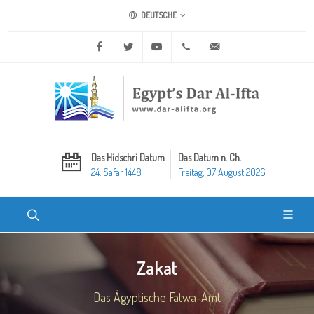
DEUTSCHE
Facebook
Twitter
Youtube
+20 2 25970400
ask@dar-alifta.org
Das Hidschri Datum
Das Datum n. Ch.
24. Safar 1448
Freitag, 07 August 2026
Zakat
Das Ägyptische Fatwa-Amt