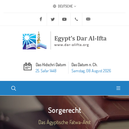
DEUTSCHE
Facebook
Twitter
Youtube
+20 2 25970400
ask@dar-alifta.org
Das Hidschri Datum
Das Datum n. Ch.
25. Safar 1448
Samstag, 08 August 2026
Sorgerecht
Das Ägyptische Fatwa-Amt