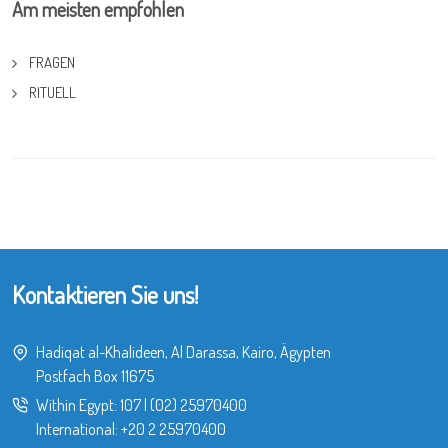
Am meisten empfohlen
FRAGEN
RITUELL
Kontaktieren Sie uns!
Hadiqat al-Khalideen, Al Darassa, Kairo, Ägypten
Postfach Box 11675
Within Egypt:
107
|
(02) 25970400
International:
+20 2 25970400