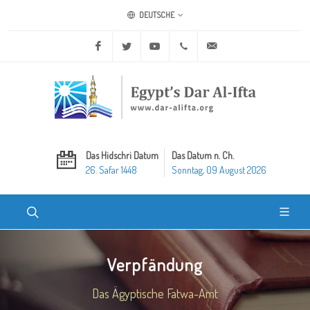
DEUTSCHE
Facebook
Twitter
Youtube
+20 2 25970400
ask@dar-alifta.org
Das Hidschri Datum
Das Datum n. Ch.
26. Safar 1448
Sonntag, 09 August 2026
Verpfändung
Das Ägyptische Fatwa-Amt