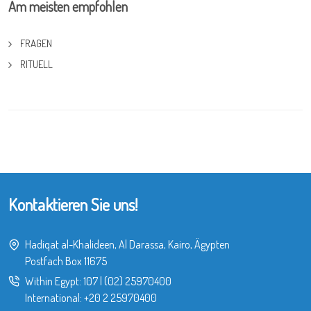
Am meisten empfohlen
FRAGEN
RITUELL
Kontaktieren Sie uns!
Hadiqat al-Khalideen, Al Darassa, Kairo, Ägypten
Postfach Box 11675
Within Egypt:
107
|
(02) 25970400
International:
+20 2 25970400