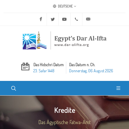
DEUTSCHE
Facebook
Twitter
Youtube
+20 2 25970400
ask@dar-alifta.org
Das Hidschri Datum
Das Datum n. Ch.
23. Safar 1448
Donnerstag, 06 August 2026
Kredite
Das Ägyptische Fatwa-Amt