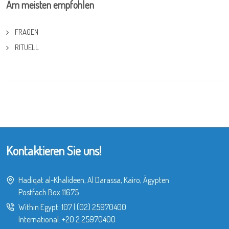
Am meisten empfohlen
FRAGEN
RITUELL
Kontaktieren Sie uns!
Hadiqat al-Khalideen, Al Darassa, Kairo, Ägypten
Postfach Box 11675
Within Egypt:
107
|
(02) 25970400
International:
+20 2 25970400