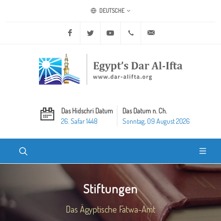
DEUTSCHE
Facebook
Twitter
Youtube
+20 2 25970400
ask@dar-alifta.org
Das Hidschri Datum
Das Datum n. Ch.
26. Safar 1448
Sonntag, 09 August 2026
Stiftungen
Das Ägyptische Fatwa-Amt