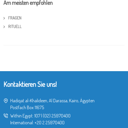
Am meisten empfohlen
FRAGEN
RITUELL
Kontaktieren Sie uns!
Hadiqat al-Khalideen, Al Darassa, Kairo, Ägypten
Postfach Box 11675
Within Egypt:
107
|
(02) 25970400
International:
+20 2 25970400