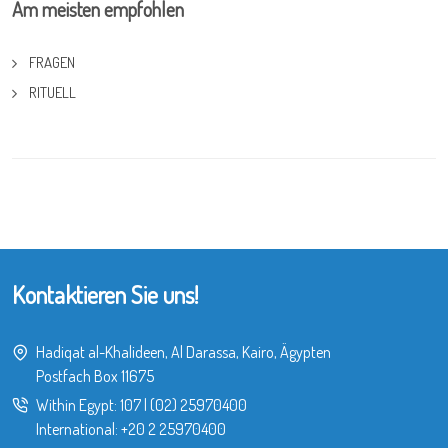
Am meisten empfohlen
FRAGEN
RITUELL
Kontaktieren Sie uns!
Hadiqat al-Khalideen, Al Darassa, Kairo, Ägypten
Postfach Box 11675
Within Egypt:
107
|
(02) 25970400
International:
+20 2 25970400