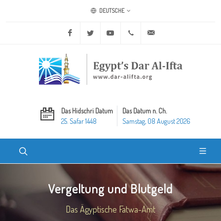
DEUTSCHE
Facebook
Twitter
Youtube
+20 2 25970400
ask@dar-alifta.org
Das Hidschri Datum
Das Datum n. Ch.
25. Safar 1448
Samstag, 08 August 2026
Vergeltung und Blutgeld
Das Ägyptische Fatwa-Amt