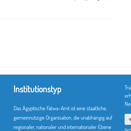
Institutionstyp
Tra
erh
Neu
Das Ägyptische Fatwa-Amt ist eine staatliche,
gemeinnützige Organisation, die unabhängig auf
regionaler, nationaler und internationaler Ebene
Mach