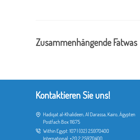
Zusammenhängende Fatwas
Kontaktieren Sie uns!
Hadiqat al-Khalideen, Al Darassa, Kairo, Ägypten
Postfach Box 11675
Within Egypt:
107
|
(02) 25970400
International:
+20 2 25970400