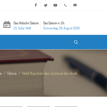
Facebook
Twitter
Youtube
+20 2 25970400
ask@dar-alifta.org
Das Hidschri Datum
Das Datum n. Ch.
23. Safar 1448
Donnerstag, 06 August 2026
te
Fatwa
Hebt Rauchen den Zustand der rituel...