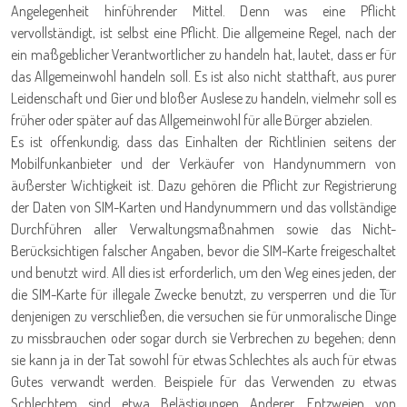
Angelegenheit hinführender Mittel. Denn was eine Pflicht
vervollständigt, ist selbst eine Pflicht. Die allgemeine Regel, nach der
ein maßgeblicher Verantwortlicher zu handeln hat, lautet, dass er für
das Allgemeinwohl handeln soll. Es ist also nicht statthaft, aus purer
Leidenschaft und Gier und bloßer Auslese zu handeln, vielmehr soll es
früher oder später auf das Allgemeinwohl für alle Bürger abzielen.
Es ist offenkundig, dass das Einhalten der Richtlinien seitens der
Mobilfunkanbieter und der Verkäufer von Handynummern von
äußerster Wichtigkeit ist. Dazu gehören die Pflicht zur Registrierung
der Daten von SIM-Karten und Handynummern und das vollständige
Durchführen aller Verwaltungsmaßnahmen sowie das Nicht-
Berücksichtigen falscher Angaben, bevor die SIM-Karte freigeschaltet
und benutzt wird. All dies ist erforderlich, um den Weg eines jeden, der
die SIM-Karte für illegale Zwecke benutzt, zu versperren und die Tür
denjenigen zu verschließen, die versuchen sie für unmoralische Dinge
zu missbrauchen oder sogar durch sie Verbrechen zu begehen; denn
sie kann ja in der Tat sowohl für etwas Schlechtes als auch für etwas
Gutes verwandt werden. Beispiele für das Verwenden zu etwas
Schlechtem sind etwa Belästigungen Anderer, Entzweien von