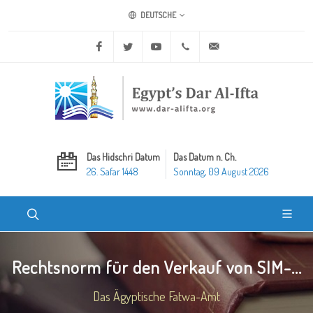
DEUTSCHE
Facebook
Twitter
Youtube
+20 2 25970400
ask@dar-alifta.org
Das Hidschri Datum
Das Datum n. Ch.
26. Safar 1448
Sonntag, 09 August 2026
Rechtsnorm für den Verkauf von SIM-...
Das Ägyptische Fatwa-Amt