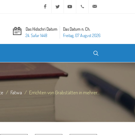
Facebook
Twitter
Youtube
+20 2 25970400
ask@dar-alifta.org
Das Hidschri Datum
Das Datum n. Ch.
24. Safar 1448
Freitag, 07 August 2026
te
Fatwa
Errichten von Grabstätten in mehrer...