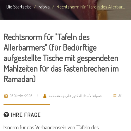
Die Startseite
Fatwa
Rechtsnorm für "Tafeln des Allerbar...
Rechtsnorm für "Tafeln des
Allerbarmers" (für Bedürftige
aufgestellte Tische mit gespendeten
Mahlzeiten für das Fastenbrechen im
Ramadan)
05 Oktober 2005
فضيلة الأستاذ الدكتور علي جمعة محمد
541
IHRE FRAGE
tsnorm für das Vorhandensein von "Tafeln des