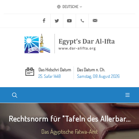
DEUTSCHE
Facebook
Twitter
Youtube
+20 2 25970400
ask@dar-alifta.org
Das Hidschri Datum
Das Datum n. Ch.
25. Safar 1448
Samstag, 08 August 2026
Rechtsnorm für "Tafeln des Allerbar...
Das Ägyptische Fatwa-Amt