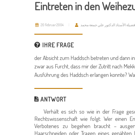
Eintreten in den Weihez
20 Februar 2004
ضيلة الأستاذ الدكتور علي جمعة محمد
IHRE FRAGE
der Absicht zum Haddsch betreten und dann in
zwar aus Furcht, dass mir der Zutritt nach Mek
Ausführung des Haddsch erlangen konnte? Was 
ANTWORT
Verhält es sich so wie in der Frage gesch
Rechtswissenschaft wie folgt: Wer einen E
Verbotenes zu begehen braucht – ausge
Haarschneiden oder Tragen eines genähten K