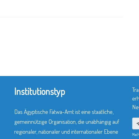
Institutionstyp
Tra
erh
Neu
Das Ägyptische Fatwa-Amt ist eine staatliche,
gemeinnützige Organisation, die unabhängig auf
regionaler, nationaler und internationaler Ebene
Mach