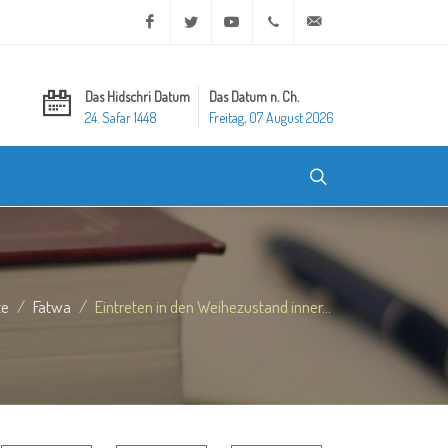
Facebook
Twitter
Youtube
+20 2 25970400
ask@dar-alifta.org
Das Hidschri Datum
Das Datum n. Ch.
24. Safar 1448
Freitag, 07 August 2026
te
Fatwa
Eintreten in den Weihezustand inner...