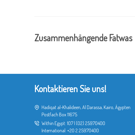
Zusammenhängende Fatwas
Kontaktieren Sie uns!
Hadiqat al-Khalideen, Al Darassa, Kairo, Ägypten
Postfach Box 11675
Within Egypt:
107
|
(02) 25970400
International:
+20 2 25970400